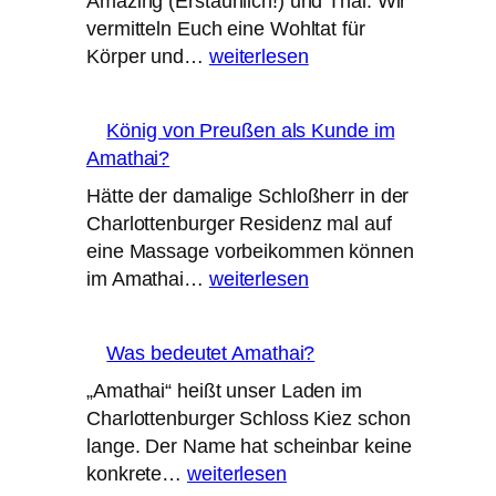
Amazing (Erstaunlich!) und Thai. Wir
vermitteln Euch eine Wohltat für
Amathai
Körper und…
weiterlesen
–
was
König von Preußen als Kunde im
uns
Amathai?
ausmacht
Hätte der damalige Schloßherr in der
Charlottenburger Residenz mal auf
eine Massage vorbeikommen können
König
im Amathai…
weiterlesen
von
Preußen
Was bedeutet Amathai?
als
Kunde
„Amathai“ heißt unser Laden im
im
Charlottenburger Schloss Kiez schon
Amathai?
lange. Der Name hat scheinbar keine
Was
konkrete…
weiterlesen