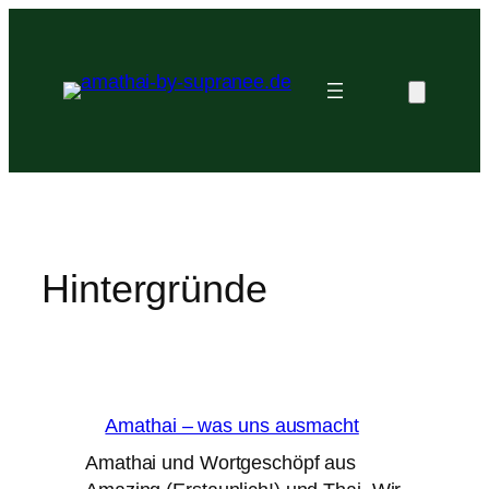
Zum
Inhalt
springen
Hintergründe
Amathai – was uns ausmacht
Amathai und Wortgeschöpf aus